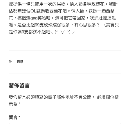
裡提供一條只能用一次的屎橋。情人節各種玫瑰花，我斷
估都無幾個OL試過收西蘭花吧。情人節，送她一顆西蘭
花，搞個爛gag笑哈哈，還可把它帶回家，吃進肚裡頂呱
呱。是否比起99支玫瑰環保很多，有心思很多？ （其實只
是你連9支都送不起吧╮(╯▽╰)╭
分
日常
類
發佈留言
發佈留言必須填寫的電子郵件地址不會公開。
必填欄位標
示為
*
留言
*