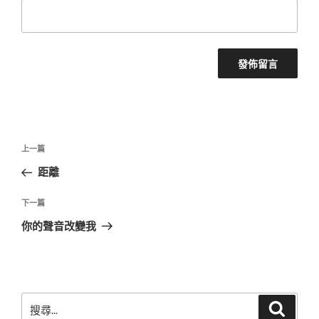
文
上
上一篇
章
一
距離
導
篇
覽
文
下
下一篇
章
一
你的聲音改變我
篇
文
章
搜
搜
尋
尋