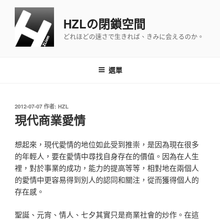
跳
至
HZLの閉鎖空間
主
どれほどの速さで生きれば、きみに会えるのか。
要
內
容
選單
發
2012-07-07
作者:
HZL
佈
現代商業愛情
於
想起來，現代愛情的地位如此受到推崇，是因為現在很多
的年輕人，要在愛情中尋找自身存在的價值。因為在人生
裡，對於事業的成功，能力的提高等等，相對地在兩個人
的愛情中更容易得到別人的認同和關注，從而獲得個人的
存在感。
聖誕、元宵、情人、七夕其實只是商業社會的炒作。在這