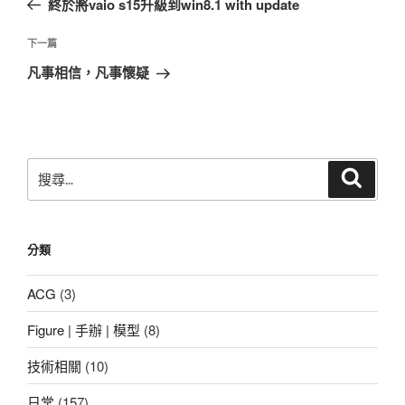
終於將vaio s15升級到win8.1 with update
導
篇
覽
文
下
下一篇
章
一
凡事相信，凡事懷疑
篇
文
章
搜
搜
尋
尋
關
鍵
分類
字:
ACG
(3)
Figure | 手辦 | 模型
(8)
技術相關
(10)
日常
(157)