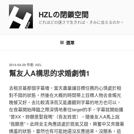
跳
至
HZLの閉鎖空間
主
どれほどの速さで生きれば、きみに会えるのか。
要
內
容
選單
發
2014-04-29
作者:
HZL
佈
幫友人A構思的求婚劇情1
於
去租京基那個字幕墻，當天盡量讓目標任務的心情處於相
對不錯的狀態，然後在大概的時間帶上目標人物去食燭光
晚餐又好，去比較清凈而又能盡觀到字幕的地方也可以，
在夜幕開始降臨之際深情地牽住target的手，字幕就開始播
“曾XX，妳願意娶我嗎”（吾友姓曾），隨後友人A馬上說
“我願意”。此時女主角應該處於既氣又甜，興奮中又夾雜著
嬌羞的狀態，當然也有可能她還沒反應過來。沒關系，這