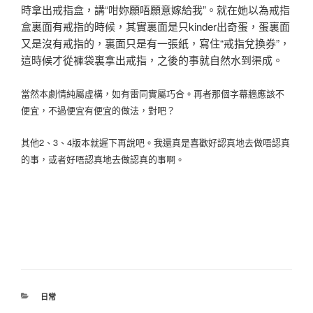
時拿出戒指盒，講“咁妳願唔願意嫁給我”。就在她以為戒指
盒裏面有戒指的時候，其實裏面是只kinder出奇蛋，蛋裏面
又是沒有戒指的，裏面只是有一張紙，寫住“戒指兌換券”，
這時候才從褲袋裏拿出戒指，之後的事就自然水到渠成。
當然本劇情純屬虛構，如有雷同實屬巧合。再者那個字幕牆應該不
便宜，不過便宜有便宜的做法，對吧？
其他2、3、4
版本就遲下再說吧。我還真是喜歡好認真地去做唔認真
的事，或者好唔認真地去做認真的事啊。
分
日常
類