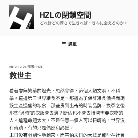
跳
至
HZLの閉鎖空間
主
どれほどの速さで生きれば、きみに会えるのか。
要
內
容
選單
發
2012-12-24
作者:
HZL
佈
救世主
於
看着虚無繁華的燈光，忽然覺得，這個人類文明，不科
學。這邊第三世界粮食不足，那邊為了保証粮食價格而銷
毀生產過盛的粮食。那些贵到出奇的時装品牌，换季之後
那些“過時”的衣服會去邊？断估也不會去接濟需要衣物的
人。這種命題太大，不是任意一個人可以扭轉的。世界沒
有奇蹟，有的只是偶然和必然。
末日没有戲劇性地到來，而害怕末日的大概是那些在社會