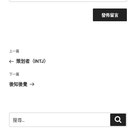
文
上
上一篇
章
一
策划者（INTJ）
導
篇
覽
文
下
下一篇
章
一
後知後覺
篇
文
章
搜
搜
尋
尋
關