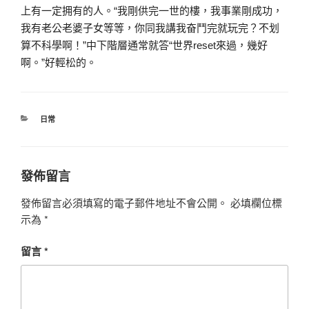
上有一定拥有的人。“我剛供完一世的樓，我事業剛成功，
我有老公老婆子女等等，你同我講我奋鬥完就玩完？不划
算不科學啊！”中下階層通常就答“世界reset來過，幾好
啊。”好輕松的。
分
日常
類
發佈留言
發佈留言必須填寫的電子郵件地址不會公開。
必填欄位標
示為
*
留言
*