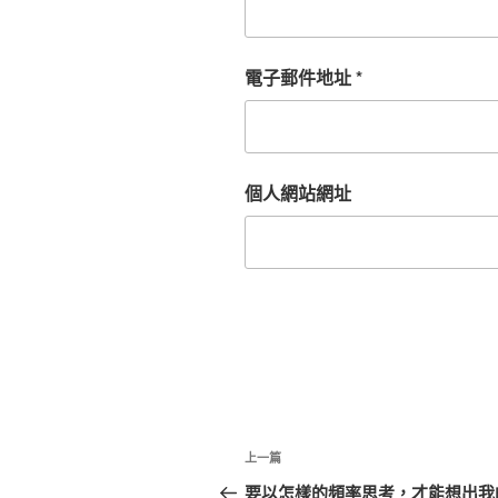
電子郵件地址
*
個人網站網址
文
上
上一篇
章
一
要以怎樣的頻率思考，才能想出我