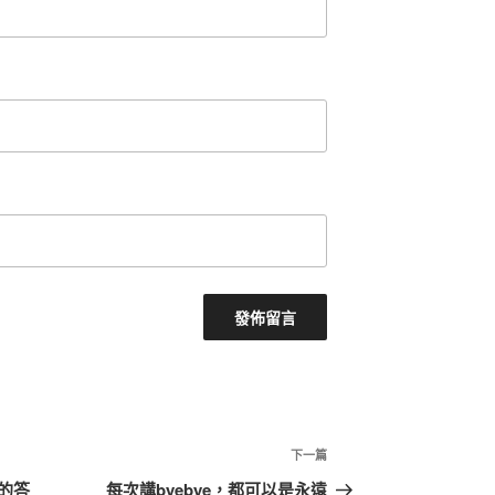
下
下一篇
一
的答
每次講byebye，都可以是永遠