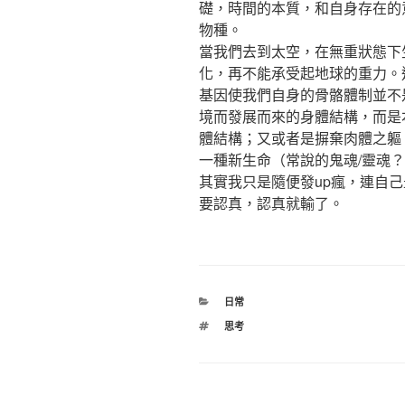
礎，時間的本質，和自身存在的
物種。
當我們去到太空，在無重狀態下
化，再不能承受起地球的重力。
基因使我們自身的骨骼體制並不
境而發展而來的身體結構，而是
體結構；又或者是摒棄肉體之軀
一種新生命（常說的鬼魂/靈魂
其實我只是隨便發up瘋，連自
要認真，認真就輸了。
分
日常
類
標
思考
籤