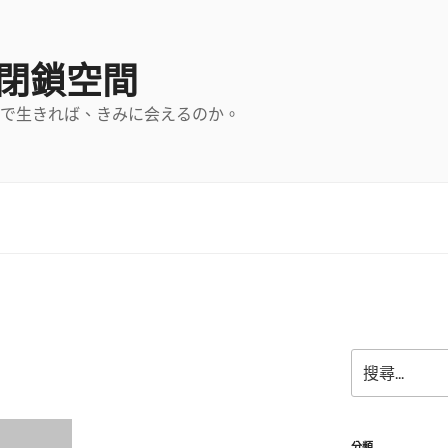
の閉鎖空間
で生きれば、きみに会えるのか。
搜
尋
關
鍵
字:
分類