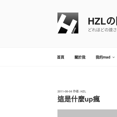
跳
至
主
HZL
要
內
どれほどの速さ
容
首頁
關於我
我的mad
發
2011-08-04
作者:
HZL
佈
這是什麼up瘋
於