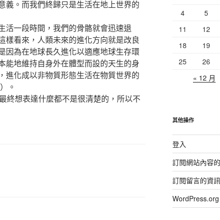
意義。而我們終歸只是生活在地上世界的
4
5
生活一段時間，我們的骨骼就會迅速退
11
12
這樣看來，人類未來的進化方向就是改良
18
19
是因為在地球長久進化以適應地球生存環
25
26
本能地維持自身外在體型而設的天生的身
，進化成以非物質形態生活在物質世界的
« 12 月
？）。
己最終想表達什麼都不是很清楚的，所以不
其他操作
登入
訂閱網站內容
訂閱留言的資
WordPress.