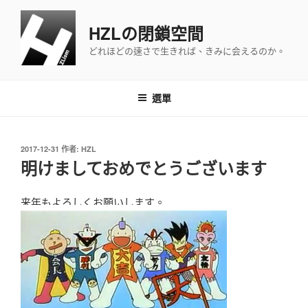
跳
至
HZLの閉鎖空間
主
どれほどの速さで生きれば、きみに会えるのか。
要
內
容
選單
發
2017-12-31
作者:
HZL
佈
明けましておめでとうございます
於
来年もよろしくお願いします。