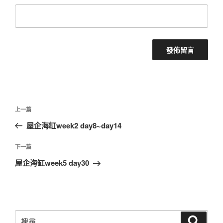
文
上
上一篇
章
一
屋企海缸week2 day8~day14
導
篇
覽
文
下
下一篇
章
一
屋企海缸week5 day30
篇
文
章
搜
搜