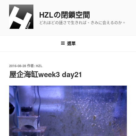
跳
至
HZLの閉鎖空間
主
どれほどの速さで生きれば、きみに会えるのか。
要
內
容
選單
發
2016-08-28
作者:
HZL
佈
屋企海缸week3 day21
於