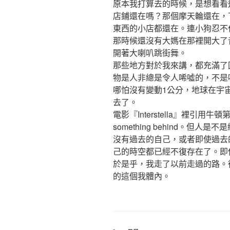
原本我打算去的時候，是想看看
店鋪還在嗎？那個摩天輪還在，
東西的小店都還在。連小狗忍不
那時候還沒有大媽在那裡開大了
開著大喇叭跳街舞。
那些地方對於我來講，都充滿了
物是人非總是令人唏噓的，不是
哪怕沒有變動1公分，地球在宇
去了。
電影『Interstella』裡引用牛頓
something behind。但
沒有過去的自己，或者即使過去
己的時空都已經不復存在了。即
於是乎，我走了以前走過的路。
的這個我體內。