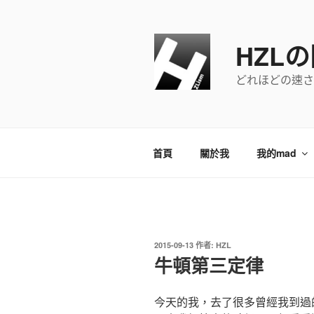
跳
至
主
HZL
要
內
どれほどの速さ
容
首頁
關於我
我的mad
發
2015-09-13
作者:
HZL
佈
牛頓第三定律
於
今天的我，去了很多曾經我到過