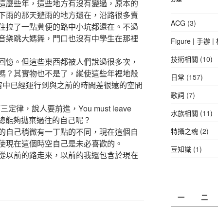
這麼些年，這些地方有沒有變過，原本的
下雨的那天避雨的地方還在，沿路很多賣
ACG
(3)
住拉了一點糞便的路中小坑都還在。不過
音樂跳大媽舞，門口也沒有中學生在那裡
Figure | 手辦 
技術相關
(10)
回憶。但這些東西都被人們說過很多次，
嗎？其實物也不是了，縱使這些年裡地殼
日常
(157)
宙中已經運行到與之前的時間差很遠的空間
歌詞
(7)
第三定律，說人要前進，You must leave
水族相關
(11)
人是不是總能夠拋棄過往的自己呢？
的自己稍微有一丁點的不同，現在這個自
特攝之魂
(2)
使現在這個時空自己是未必喜歡的。
豆知識
(1)
從以前的路走來，以前的我還包含於現在
一
二