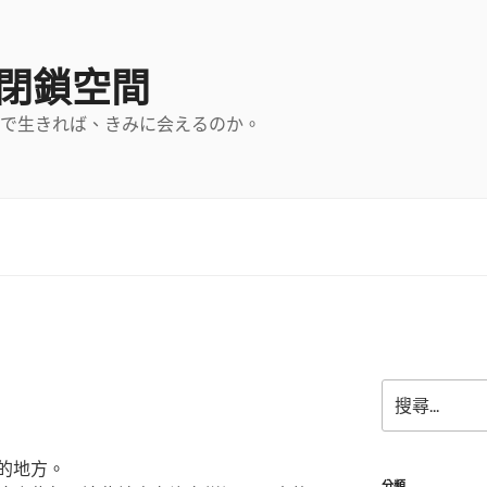
の閉鎖空間
で生きれば、きみに会えるのか。
搜
尋
關
鍵
的地方。
字:
分類