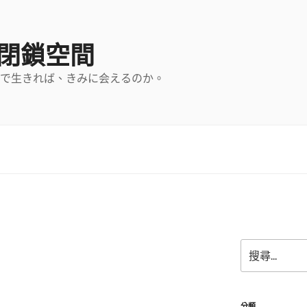
の閉鎖空間
で生きれば、きみに会えるのか。
搜
尋
關
鍵
字:
分類