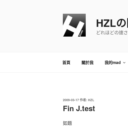
跳
至
主
HZL
要
內
どれほどの速さ
容
首頁
關於我
我的mad
發
2009-03-17
作者:
HZL
佈
Fin J.test
於
如题