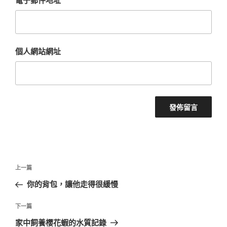
電子郵件地址
*
個人網站網址
文
上
上一篇
章
一
你的背包，讓他走得很緩慢
導
篇
覽
文
下
下一篇
章
一
家中飼養櫻花蝦的水質記錄