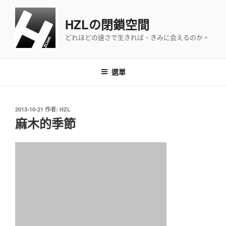
跳
至
HZLの閉鎖空間
主
どれほどの速さで生きれば、きみに会えるのか。
要
內
容
選單
發
2013-10-21
作者:
HZL
佈
麻木的季節
於