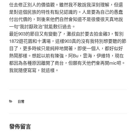
任去修正別人的價值觀。雖然我不敢說我深刻理解，但還
是對這個民族的特性有點兒認識的。人是要為自己的愚蠢
付出代價的，到後來他們自然會知道不是很傻很天真地說
一句“我討厭政治”就能敷衍過去。
最近903的節目又有變動了，灘叔由於要去拍金雞3，暫別
1872遊花園和十溝場，這樣903真的沒有我特別想要聽的節
目了，更多時候只是純粹地開著，即使一個人，都好似好
熱鬧那樣。想起以前有陳強，阿Bu，雲海，伊維特，現在
都因為各種原因離開了商台，但願有天他們會再開mic吧。
我就隨便寫寫，就這樣。
分
日常
類
發佈留言