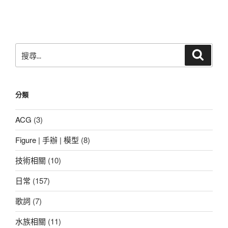
篇
文
章
搜
搜
尋
尋
關
鍵
分類
字:
ACG
(3)
Figure | 手辦 | 模型
(8)
技術相關
(10)
日常
(157)
歌詞
(7)
水族相關
(11)